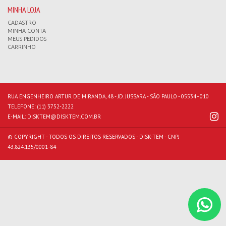
MINHA LOJA
CADASTRO
MINHA CONTA
MEUS PEDIDOS
CARRINHO
RUA ENGENHEIRO ARTUR DE MIRANDA, 48 - JD. JUSSARA - SÃO PAULO - 05534–010
TELEFONE:
(11) 3752-2222
E-MAIL:
DISKTEM@DISKTEM.COM.BR
© COPYRIGHT - TODOS OS DIREITOS RESERVADOS - DISK-TEM - CNPJ
43.824.135/0001-84