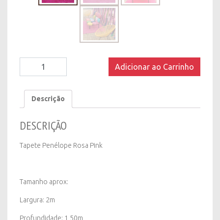
Tapete
Adicionar ao Carrinho
Penélope
Rosa
Pink
Descrição
-
2
DESCRIÇÃO
x
1,50m
quantity
Tapete Penélope Rosa Pink
Tamanho aprox:
Largura: 2m
Profundidade: 1,50m