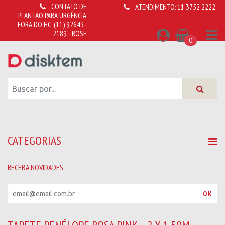
CONTATO DE
ATENDIMENTO:
11 3752 2222
PLANTÃO PARA URGÊNCIA
FORA DO HC:
(11) 92643-
2189 - ROSE
0
CATEGORIAS
RECEBA NOVIDADES
R
OK
e
c
e