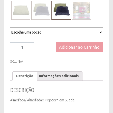
Almofada/
Adicionar ao Carrinho
Almofadão
Popcorn
em
SKU:
N/A
Suede
quantity
Descrição
Informações adicionais
DESCRIÇÃO
Almofada/ Almofadão Popcorn em Suede