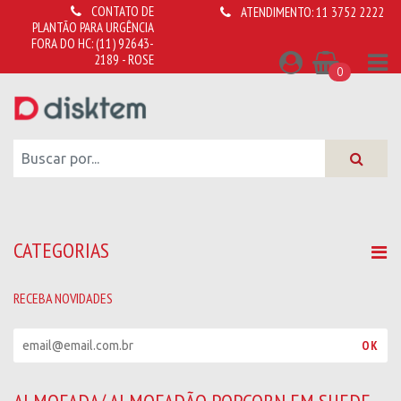
CONTATO DE
ATENDIMENTO:
11 3752 2222
PLANTÃO PARA URGÊNCIA
FORA DO HC:
(11) 92643-
2189 - ROSE
0
CATEGORIAS
RECEBA NOVIDADES
R
OK
e
c
e