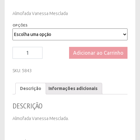
Almofada Vanessa Mesclada
OPÇÕES
Almofada
Adicionar ao Carrinho
Vanessa
Mesclada
quantity
SKU:
5843
Descrição
Informações adicionais
DESCRIÇÃO
Almofada Vanessa Mesclada.