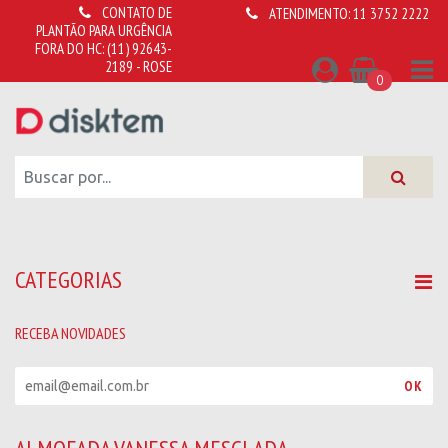
CONTATO DE
ATENDIMENTO:
11 3752 2222
PLANTÃO PARA URGÊNCIA
FORA DO HC:
(11) 92643-
2189 - ROSE
0
CATEGORIAS
RECEBA NOVIDADES
R
OK
e
c
e