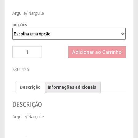
Arguile/ Narguile
OPÇÕES
Arguile/
Adicionar ao Carrinho
Narguile
quantity
SKU:
426
Descrição
Informações adicionais
DESCRIÇÃO
Arguile/ Narguile