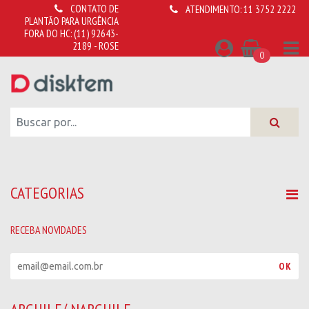
CONTATO DE
ATENDIMENTO:
11 3752 2222
PLANTÃO PARA URGÊNCIA
FORA DO HC:
(11) 92643-
2189 - ROSE
0
CATEGORIAS
RECEBA NOVIDADES
R
OK
e
c
e