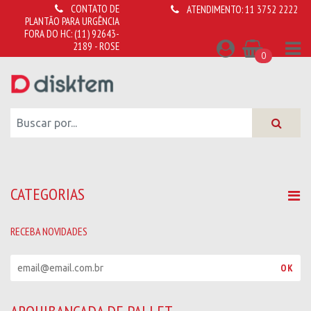
CONTATO DE
ATENDIMENTO:
11 3752 2222
PLANTÃO PARA URGÊNCIA
FORA DO HC:
(11) 92643-
2189 - ROSE
0
CATEGORIAS
RECEBA NOVIDADES
R
OK
e
c
e