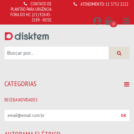
CONTATO DE
ATENDIMENTO:
11 3752 2222
PLANTÃO PARA URGÊNCIA
FORA DO HC:
(11) 92643-
2189 - ROSE
0
CATEGORIAS
RECEBA NOVIDADES
R
OK
e
c
e