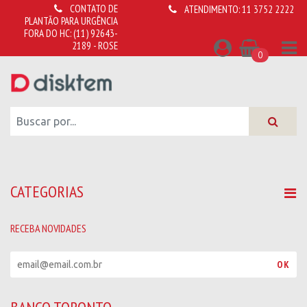
CONTATO DE
ATENDIMENTO:
11 3752 2222
PLANTÃO PARA URGÊNCIA
FORA DO HC:
(11) 92643-
2189 - ROSE
0
CATEGORIAS
RECEBA NOVIDADES
R
OK
e
c
e