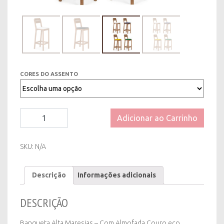
CORES DO ASSENTO
Banqueta
Adicionar ao Carrinho
Alta
Maresias
-
SKU:
N/A
Com
Almofada
Descrição
Informações adicionais
Couro
eco
quantity
DESCRIÇÃO
Banqueta Alta Maresias – Com Almofada Couro eco