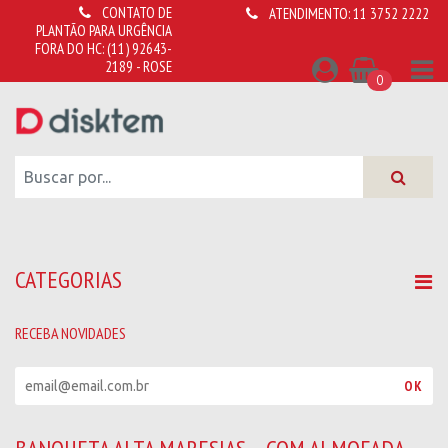
CONTATO DE
ATENDIMENTO:
11 3752 2222
PLANTÃO PARA URGÊNCIA
FORA DO HC:
(11) 92643-
2189 - ROSE
0
CATEGORIAS
RECEBA NOVIDADES
R
OK
e
c
e