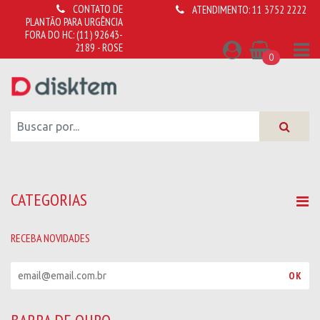
CONTATO DE
ATENDIMENTO:
11 3752 2222
PLANTÃO PARA URGÊNCIA
FORA DO HC:
(11) 92643-
2189 - ROSE
0
CATEGORIAS
RECEBA NOVIDADES
R
OK
e
c
e