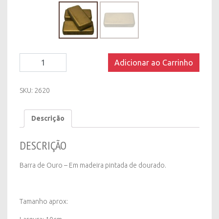
Barra
Adicionar ao Carrinho
de
Ouro
quantity
SKU:
2620
Descrição
DESCRIÇÃO
Barra de Ouro – Em madeira pintada de dourado.
Tamanho aprox: