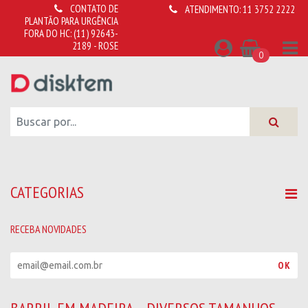
CONTATO DE
ATENDIMENTO:
11 3752 2222
PLANTÃO PARA URGÊNCIA
FORA DO HC:
(11) 92643-
2189 - ROSE
0
CATEGORIAS
RECEBA NOVIDADES
R
OK
e
c
e