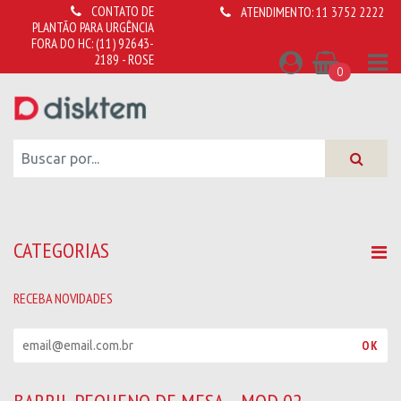
CONTATO DE
ATENDIMENTO:
11 3752 2222
PLANTÃO PARA URGÊNCIA
FORA DO HC:
(11) 92643-
2189 - ROSE
0
CATEGORIAS
RECEBA NOVIDADES
R
OK
e
c
e