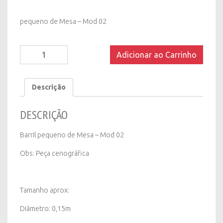
pequeno de Mesa – Mod 02
Barril
Adicionar ao Carrinho
pequeno
de
Mesa
Descrição
-
Mod
DESCRIÇÃO
02
quantity
Barril pequeno de Mesa – Mod 02
Obs: Peça cenográfica
Tamanho aprox:
Diâmetro: 0,15m