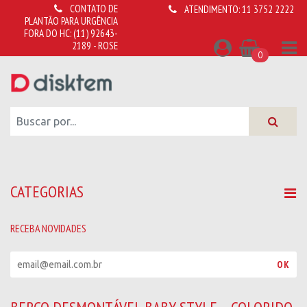
CONTATO DE
ATENDIMENTO:
11 3752 2222
PLANTÃO PARA URGÊNCIA
FORA DO HC:
(11) 92643-
2189 - ROSE
0
CATEGORIAS
RECEBA NOVIDADES
R
OK
e
c
e