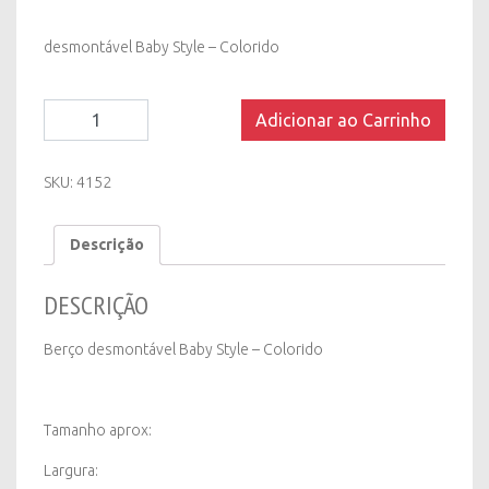
desmontável Baby Style – Colorido
Berço
Adicionar ao Carrinho
desmontável
Baby
Style
SKU:
4152
-
Colorido
Descrição
quantity
DESCRIÇÃO
Berço desmontável Baby Style – Colorido
Tamanho aprox:
Largura: