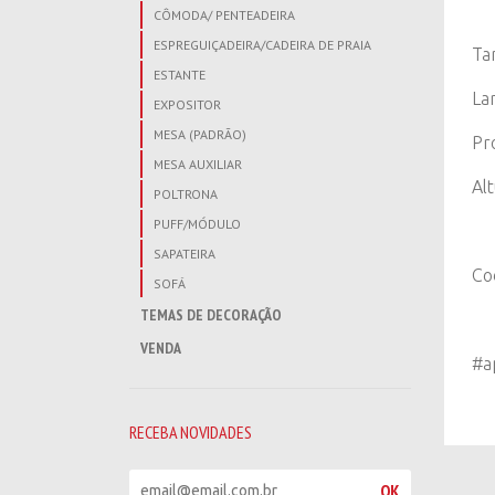
CÔMODA/ PENTEADEIRA
ESPREGUIÇADEIRA/CADEIRA DE PRAIA
Ta
ESTANTE
La
EXPOSITOR
MESA (PADRÃO)
Pr
MESA AUXILIAR
Al
POLTRONA
PUFF/MÓDULO
SAPATEIRA
Co
SOFÁ
TEMAS DE DECORAÇÃO
VENDA
#a
RECEBA NOVIDADES
R
OK