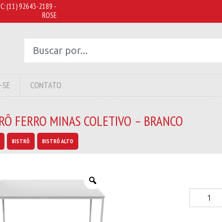
C:
(11) 92643-2189 -
ROSE
-SE
CONTATO
TRÔ FERRO MINAS COLETIVO – BRANCO
BISTRÔ
BISTRÔ ALTO
Bistrô
Ferro
Minas