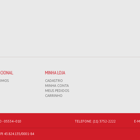
UCIONAL
MINHA LOJA
OMOS
CADASTRO
MINHA CONTA
MEUS PEDIDOS
CARRINHO
O - 05534–010
TELEFONE:
(11) 3752-2222
E-M
J 43.824.135/0001-84