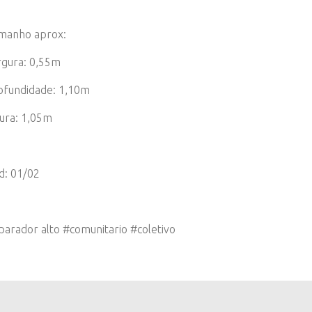
manho aprox:
rgura: 0,55m
ofundidade: 1,10m
tura: 1,05m
d: 01/02
parador alto #comunitario #coletivo