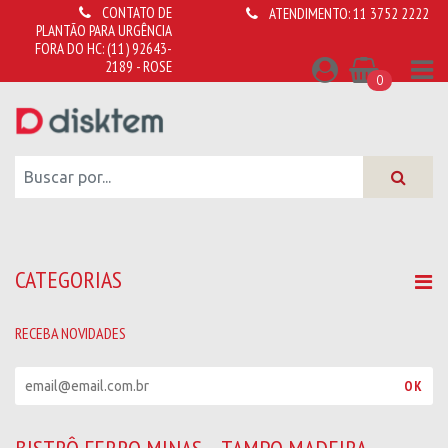
CONTATO DE
ATENDIMENTO:
11 3752 2222
PLANTÃO PARA URGÊNCIA
FORA DO HC:
(11) 92643-
2189 - ROSE
0
CATEGORIAS
RECEBA NOVIDADES
R
OK
e
c
e