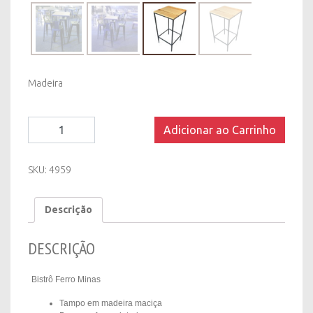
Madeira
Bistrô
Adicionar ao Carrinho
Ferro
Minas
-
SKU:
4959
Tampo
Madeira
Descrição
quantity
DESCRIÇÃO
Bistrô Ferro Minas
Tampo em madeira maciça