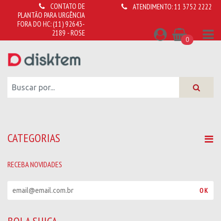
CONTATO DE
ATENDIMENTO:
11 3752 2222
PLANTÃO PARA URGÊNCIA
FORA DO HC:
(11) 92643-
2189 - ROSE
0
CATEGORIAS
RECEBA NOVIDADES
R
OK
e
c
e