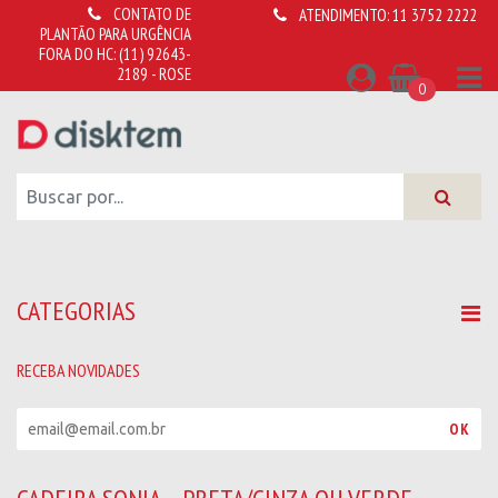
CONTATO DE
ATENDIMENTO:
11 3752 2222
PLANTÃO PARA URGÊNCIA
FORA DO HC:
(11) 92643-
2189 - ROSE
0
CATEGORIAS
RECEBA NOVIDADES
R
OK
e
c
e