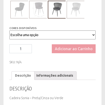
CORES DISPONÍVEIS
Cadeira
Adicionar ao Carrinho
Sonia
-
Preta/Cinza
SKU:
N/A
ou
Verde
Descrição
Informações adicionais
quantity
DESCRIÇÃO
Cadeira Sonia – Preta/Cinza ou Verde