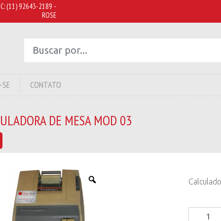
C:
(11) 92643-2189 -
ROSE
-SE
CONTATO
CULADORA DE MESA MOD 03
Calculad
Calculad