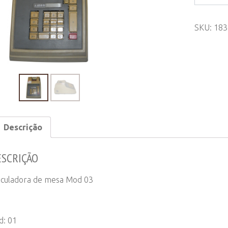
de
mesa
SKU:
183
Mod
03
quantity
Descrição
ESCRIÇÃO
lculadora de mesa Mod 03
d: 01