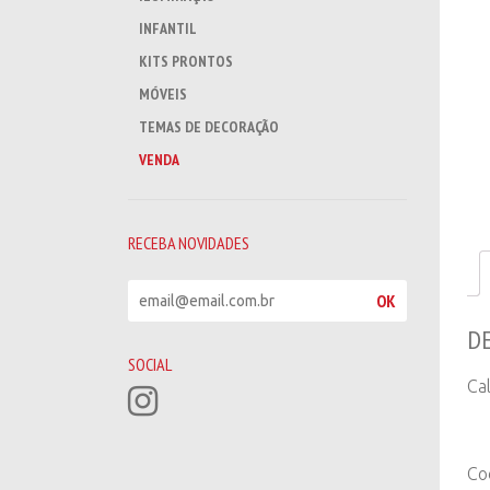
INFANTIL
KITS PRONTOS
MÓVEIS
TEMAS DE DECORAÇÃO
VENDA
RECEBA NOVIDADES
R
OK
e
D
c
e
SOCIAL
b
Ca
a
n
o
v
Co
i