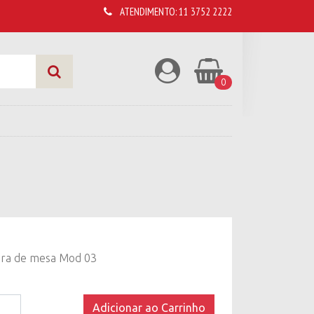
ATENDIMENTO:
11 3752 2222
0
ora de mesa Mod 03
ora
Adicionar ao Carrinho