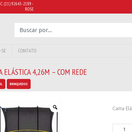
C:
(11) 92643-2189 -
ROSE
-SE
CONTATO
 ELÁSTICA 4,26M – COM REDE
IL
BRINQUEDOS
Cama Elá
Cama