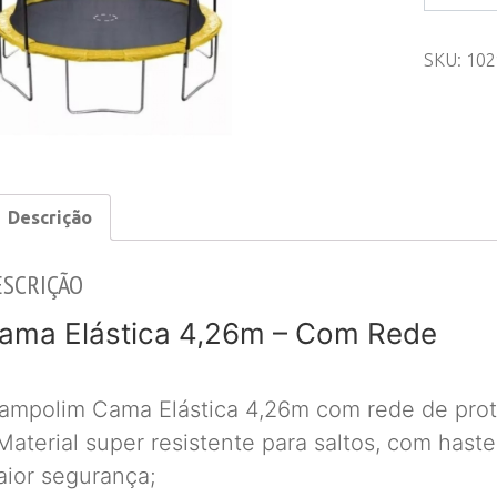
Elástica
4,26m
SKU:
102
-
Com
Rede
quantity
Descrição
ESCRIÇÃO
ama Elástica 4,26m – Com Rede
ampolim Cama Elástica 4,26m com rede de pro
Material super resistente para saltos, com has
ior segurança;