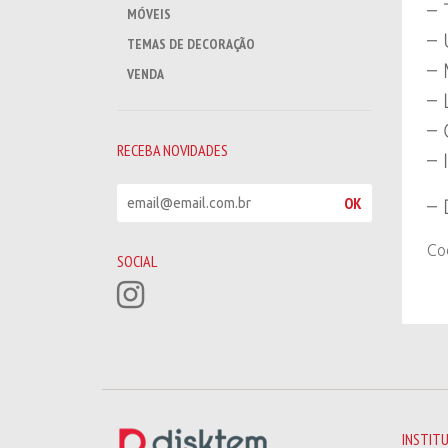
– 
MÓVEIS
– 
TEMAS DE DECORAÇÃO
– 
VENDA
– 
– 
RECEBA NOVIDADES
– 
R
OK
– 
e
c
Co
e
SOCIAL
b
a
n
o
v
i
d
a
d
INSTIT