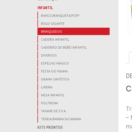
INFANTIL
BANCO/BANQUETA/PUFF
BOLO GIGANTE
BRINQUEDOS
CADEIRA INFANTIL
CADEIRÃO DE BEBÊ/ INFANTIL
DIVERSOS
ESPELHO MÁGICO
FESTA DO PIJAMA
D
GRAMA SINTÉTICA
C
LIXEIRA
MESA INFANTIL
POLTRONA
Tr
TATAME DE E.V.A.
– 
TENDA/BARRACA/CABANA
ma
KITS PRONTOS