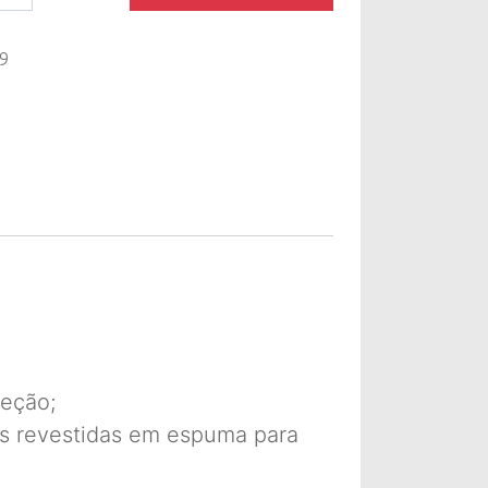
9
teção;
tes revestidas em espuma para