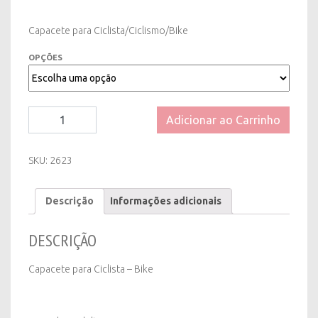
Capacete para Ciclista/Ciclismo/Bike
OPÇÕES
Capacete
Adicionar ao Carrinho
para
Ciclista/Ciclismo/Bike
quantity
SKU:
2623
Descrição
Informações adicionais
DESCRIÇÃO
Capacete para Ciclista – Bike