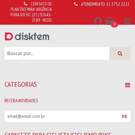
CONTATO DE
ATENDIMENTO:
11 3752 2222
PLANTÃO PARA URGÊNCIA
FORA DO HC:
(11) 92643-
2189 - ROSE
0
CATEGORIAS
RECEBA NOVIDADES
R
OK
e
c
e