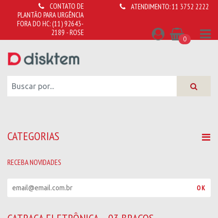
CONTATO DE
ATENDIMENTO:
11 3752 2222
PLANTÃO PARA URGÊNCIA
FORA DO HC:
(11) 92643-
2189 - ROSE
0
CATEGORIAS
RECEBA NOVIDADES
R
OK
e
c
e