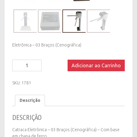
Eletrônica – 03 Braços (Cenográfica)
Catraca
Adicionar ao Carrinho
Eletrônica
-
03
SKU:
1781
Braços
(Cenográfica)
Descrição
quantity
DESCRIÇÃO
Catraca Eletrônica – 03 Braços (Cenográfica) – Com base
em chapa de ferro