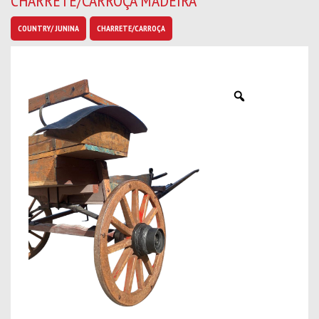
CHARRETE/CARROÇA MADEIRA
b
a
COUNTRY/ JUNINA
CHARRETE/CARROÇA
n
o
v
i
d
a
d
e
s
*