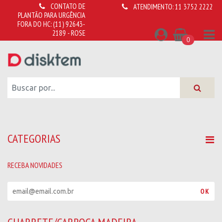
CONTATO DE
ATENDIMENTO:
11 3752 2222
PLANTÃO PARA URGÊNCIA
FORA DO HC:
(11) 92643-
2189 - ROSE
0
CATEGORIAS
RECEBA NOVIDADES
R
OK
e
c
e