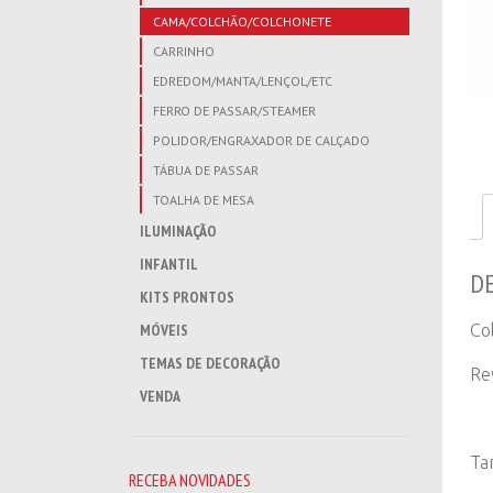
CAMA/COLCHÃO/COLCHONETE
CARRINHO
EDREDOM/MANTA/LENÇOL/ETC
FERRO DE PASSAR/STEAMER
POLIDOR/ENGRAXADOR DE CALÇADO
TÁBUA DE PASSAR
TOALHA DE MESA
ILUMINAÇÃO
INFANTIL
D
KITS PRONTOS
Co
MÓVEIS
TEMAS DE DECORAÇÃO
Re
VENDA
Ta
RECEBA NOVIDADES