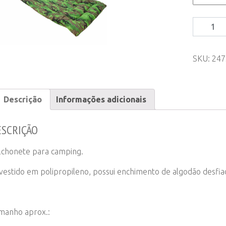
Colchone
para
Camping
SKU:
247
-
Verde
ou
Azul
Descrição
Informações adicionais
quantity
ESCRIÇÃO
lchonete para camping.
vestido em polipropileno, possui enchimento de algodão desfia
manho aprox.: