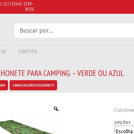
C:
(11) 92643-2189 -
ROSE
-SE
CONTATO
CHONETE PARA CAMPING – VERDE OU AZUL
RIA
CAMA/COLCHÃO/COLCHONETE
Colchone
OPÇÕES