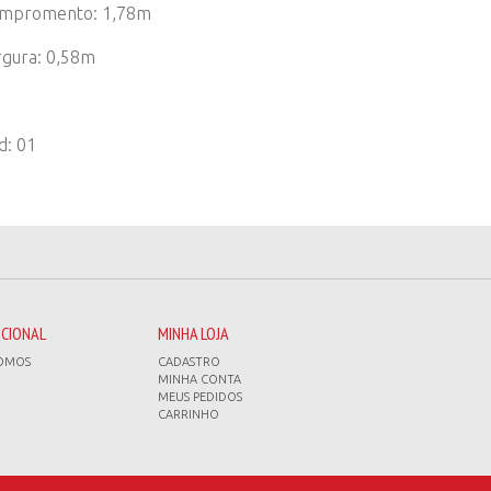
mpromento: 1,78m
rgura: 0,58m
d: 01
UCIONAL
MINHA LOJA
OMOS
CADASTRO
MINHA CONTA
MEUS PEDIDOS
CARRINHO