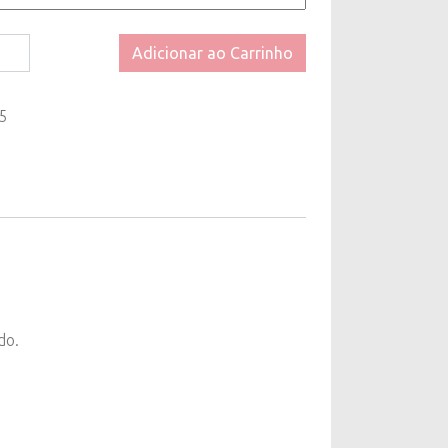
te
Adicionar ao Carrinho
5
do.