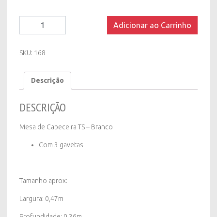
Mesa
Adicionar ao Carrinho
de
Cabeceira
TS
SKU:
168
-
Branco
Descrição
quantity
DESCRIÇÃO
Mesa de Cabeceira TS – Branco
Com 3 gavetas
Tamanho aprox:
Largura: 0,47m
Profundidade: 0,36m