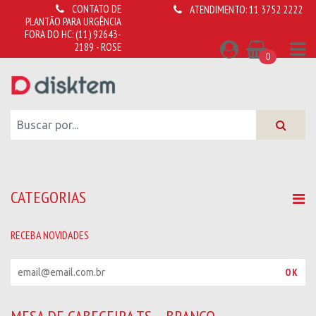
CONTATO DE
ATENDIMENTO:
11 3752 2222
PLANTÃO PARA URGÊNCIA
FORA DO HC:
(11) 92643-
2189 - ROSE
0
CATEGORIAS
RECEBA NOVIDADES
R
OK
e
c
e