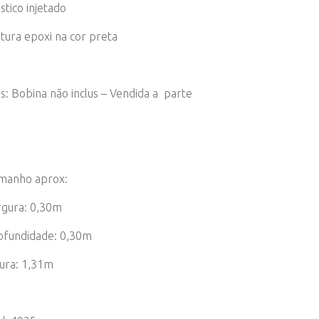
stico injetado
ntura epoxi na cor preta
s: Bobina não inclus – Vendida a parte
manho aprox:
rgura: 0,30m
ofundidade: 0,30m
tura: 1,31m