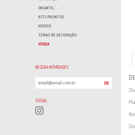
INFANTIL
KITS PRONTOS
MÓVEIS
TEMAS DE DECORAÇÃO
VENDA
RECEBA NOVIDADES
D
R
OK
e
Di
c
e
SOCIAL
Pla
b
a
Ba
n
o
Di
v
i