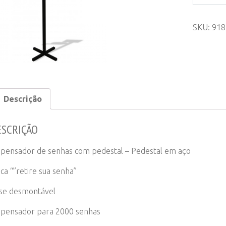
de
Senhas
SKU:
918
com
Pedestal
quantity
Descrição
ESCRIÇÃO
spensador de senhas com pedestal – Pedestal em aço
ca “”retire sua senha”
se desmontável
spensador para 2000 senhas