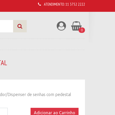
ATENDIMENTO:
11 3752 2222
0
TAL
dor/Dispenser de senhas com pedestal
dor/Dispenser
Adicionar ao Carrinho