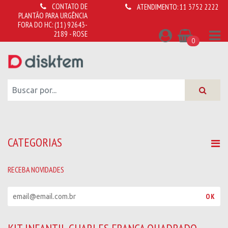
CONTATO DE
ATENDIMENTO:
11 3752 2222
PLANTÃO PARA URGÊNCIA
FORA DO HC:
(11) 92643-
2189 - ROSE
0
CATEGORIAS
RECEBA NOVIDADES
R
OK
e
c
e