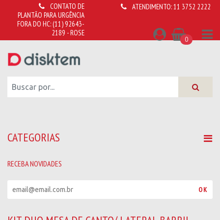
CONTATO DE
ATENDIMENTO:
11 3752 2222
PLANTÃO PARA URGÊNCIA
FORA DO HC:
(11) 92643-
2189 - ROSE
0
CATEGORIAS
RECEBA NOVIDADES
R
OK
e
c
e