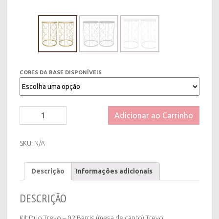
CORES DA BASE DISPONÍVEIS
Kit
Adicionar ao Carrinho
Duo
Mesa
de
SKU:
N/A
Canto/
lateral
Descrição
Informações adicionais
Barril
Trevo
-
DESCRIÇÃO
Dourada
|
Kit Duo Trevo – 02 Barris (mesa de canto) Trevo