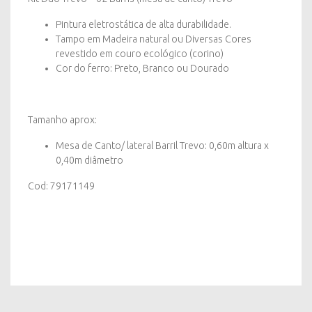
Preta|
Branca
Pintura eletrostática de alta durabilidade.
quantity
Tampo em Madeira natural ou Diversas Cores
revestido em couro ecológico (corino)
Cor do ferro: Preto, Branco ou Dourado
Tamanho aprox:
Mesa de Canto/ lateral Barril Trevo: 0,60m altura x
0,40m diâmetro
Cod: 79171149