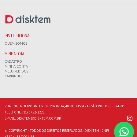
INSTITUCIONAL
QUEM SOMOS
MINHA LOJA
CADASTRO
MINHA CONTA
MEUS PEDIDOS
CARRINHO
RUA ENGENHEIRO ARTUR DE MIRANDA, 48 - JD. JUSSARA - SÃO PAULO - 05534–010
TELEFONE:
(11) 3752-2222
E-MAIL:
DISKTEM@DISKTEM.COM.BR
© COPYRIGHT - TODOS OS DIREITOS RESERVADOS - DISK-TEM - CNPJ
43.824.135/0001-84