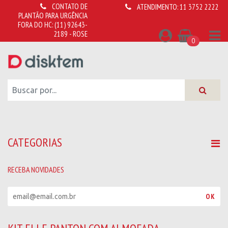
CONTATO DE
ATENDIMENTO:
11 3752 2222
PLANTÃO PARA URGÊNCIA
FORA DO HC:
(11) 92643-
2189 - ROSE
0
CATEGORIAS
RECEBA NOVIDADES
R
OK
e
c
e