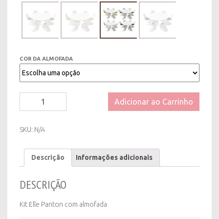
COR DA ALMOFADA
Kit
Adicionar ao Carrinho
Elle
Panton
com
SKU:
N/A
almofada
quantity
Descrição
Informações adicionais
DESCRIÇÃO
Kit Elle Panton com almofada