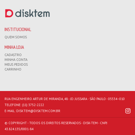
INSTITUCIONAL
QUEM SOMOS
MINHA LOJA
CADASTRO
MINHA CONTA
MEUS PEDIDOS
CARRINHO
RUA ENGENHEIRO ARTUR DE MIRANDA, 48 - JD. JUSSARA - SÃO PAULO - 05534–010
TELEFONE:
(11) 3752-2222
E-MAIL:
DISKTEM@DISKTEM.COM.BR
© COPYRIGHT - TODOS OS DIREITOS RESERVADOS - DISK-TEM - CNPJ
43.824.135/0001-84