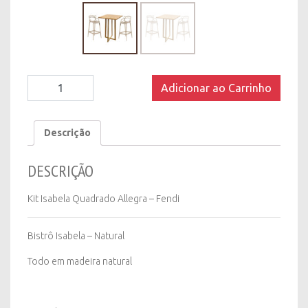
Kit
Adicionar ao Carrinho
Isabela
Quadrado
Allegra
Descrição
-
Fendi
DESCRIÇÃO
quantity
Kit Isabela Quadrado Allegra – Fendi
Bistrô Isabela – Natural
Todo em madeira natural