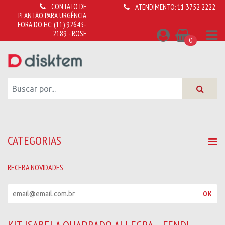
CONTATO DE
ATENDIMENTO:
11 3752 2222
PLANTÃO PARA URGÊNCIA
FORA DO HC:
(11) 92643-
2189 - ROSE
0
CATEGORIAS
RECEBA NOVIDADES
R
OK
e
c
e