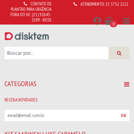
CONTATO DE
ATENDIMENTO:
11 3752 2222
PLANTÃO PARA URGÊNCIA
FORA DO HC:
(11) 92643-
2189 - ROSE
0
CATEGORIAS
RECEBA NOVIDADES
R
OK
e
c
e