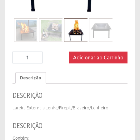
Lareira
Adicionar ao Carrinho
Externa
a
Lenha/Firepit/Braseiro/Lenheiro
Descrição
-
Quadrada
DESCRIÇÃO
quantity
Lareira Externa a Lenha/Firepit/Braseiro/Lenheiro
DESCRIÇÃO
Contém
: