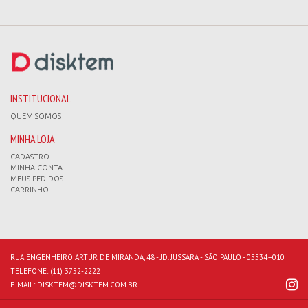
INSTITUCIONAL
QUEM SOMOS
MINHA LOJA
CADASTRO
MINHA CONTA
MEUS PEDIDOS
CARRINHO
RUA ENGENHEIRO ARTUR DE MIRANDA, 48 - JD. JUSSARA - SÃO PAULO - 05534–010
TELEFONE:
(11) 3752-2222
E-MAIL:
DISKTEM@DISKTEM.COM.BR