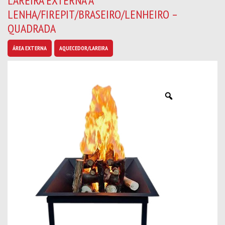
LAREIRA EXTERNA A
b
LENHA/FIREPIT/BRASEIRO/LENHEIRO –
a
n
QUADRADA
o
v
ÁREA EXTERNA
AQUECEDOR/LAREIRA
i
d
a
d
e
s
*