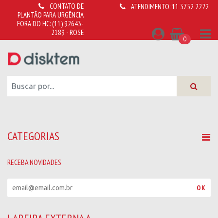
CONTATO DE
ATENDIMENTO:
11 3752 2222
PLANTÃO PARA URGÊNCIA
FORA DO HC:
(11) 92643-
2189 - ROSE
0
CATEGORIAS
RECEBA NOVIDADES
R
OK
e
c
e