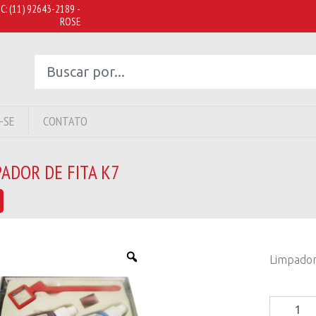
C:
(11) 92643-2189 -
ROSE
-SE
CONTATO
ADOR DE FITA K7
Limpador
Limpado