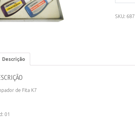
de
Fita
SKU:
687
K7
quantity
Descrição
ESCRIÇÃO
mpador de Fita K7
d: 01