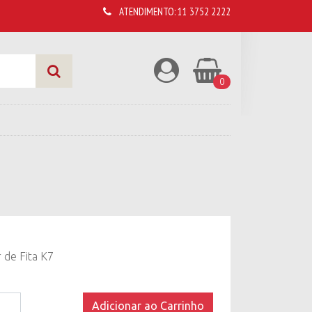
ATENDIMENTO:
11 3752 2222
0
 de Fita K7
r
Adicionar ao Carrinho