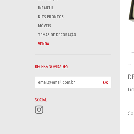
INFANTIL
KITS PRONTOS
MÓVEIS
TEMAS DE DECORAÇÃO
VENDA
RECEBA NOVIDADES
D
R
OK
e
Li
c
e
SOCIAL
b
a
Co
n
o
v
i