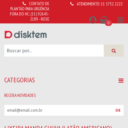
CONTATO DE
ATENDIMENTO:
11 3752 2222
PLANTÃO PARA URGÊNCIA
FORA DO HC:
(11) 92643-
2189 - ROSE
0
CATEGORIAS
RECEBA NOVIDADES
R
OK
e
c
e