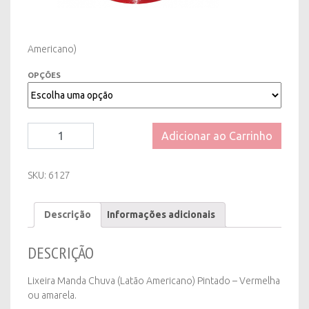
Americano)
OPÇÕES
Lixeira
Adicionar ao Carrinho
Manda
Chuva
(Latão
SKU:
6127
Americano)
-
Descrição
Informações adicionais
Diversas
Cores
quantity
DESCRIÇÃO
Lixeira Manda Chuva (Latão Americano) Pintado – Vermelha
ou amarela.