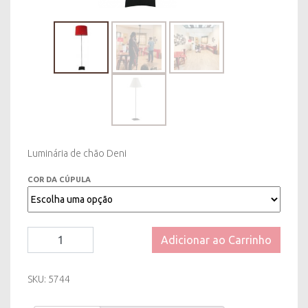
Luminária de chão Deni
COR DA CÚPULA
Luminária
Adicionar ao Carrinho
de
Chão
Deni
SKU:
5744
-
Cúpula