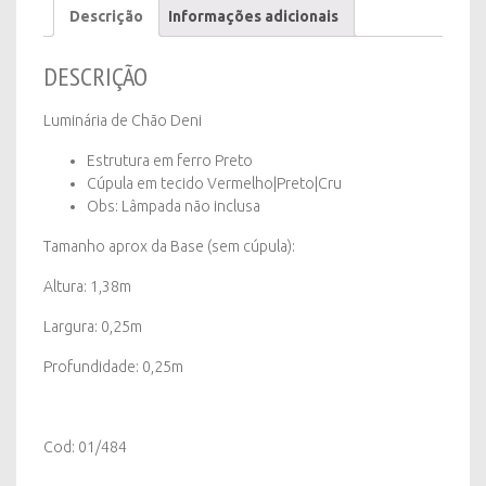
Descrição
Informações adicionais
Cru|
Vermelha|
Preta
DESCRIÇÃO
quantity
Luminária de Chão Deni
Estrutura em ferro Preto
Cúpula em tecido Vermelho|Preto|Cru
Obs: Lâmpada não inclusa
Tamanho aprox da Base (sem cúpula):
Altura: 1,38m
Largura: 0,25m
Profundidade: 0,25m
Cod: 01/484