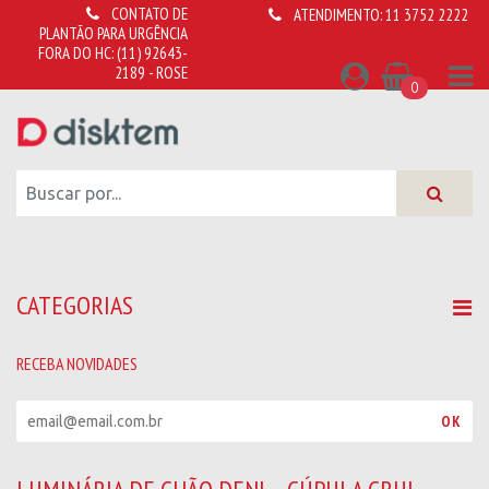
CONTATO DE
ATENDIMENTO:
11 3752 2222
PLANTÃO PARA URGÊNCIA
FORA DO HC:
(11) 92643-
2189 - ROSE
0
CATEGORIAS
RECEBA NOVIDADES
R
OK
e
c
e