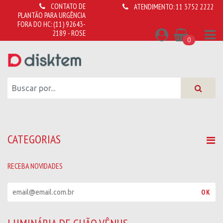
CONTATO DE
ATENDIMENTO:
11 3752 2222
PLANTÃO PARA URGÊNCIA
FORA DO HC:
(11) 92643-
2189 - ROSE
0
CATEGORIAS
RECEBA NOVIDADES
R
OK
e
c
e