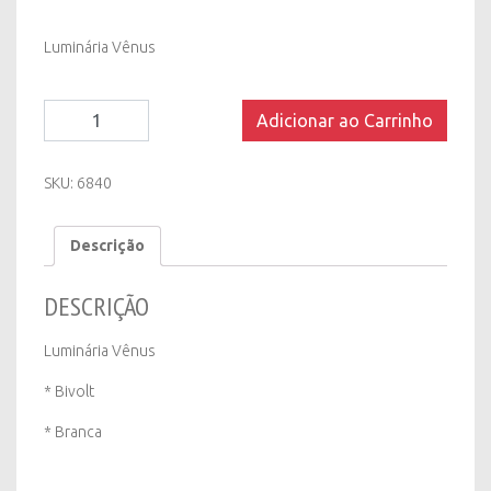
Luminária Vênus
Luminária
Adicionar ao Carrinho
de
Chão
Vênus
SKU:
6840
quantity
Descrição
DESCRIÇÃO
Luminária Vênus
* Bivolt
* Branca