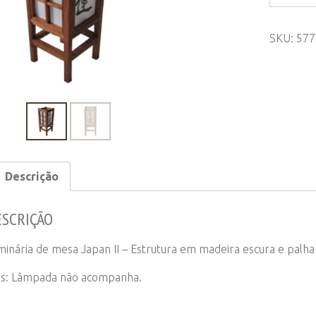
de
Mesa
SKU:
577
Japan
II
quantity
Descrição
ESCRIÇÃO
minária de mesa Japan II – Estrutura em madeira escura e palha
s: Lâmpada não acompanha.