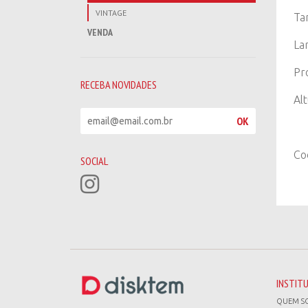
VINTAGE
Ta
VENDA
La
Pr
RECEBA NOVIDADES
Al
R
OK
e
c
Co
e
SOCIAL
b
a
n
o
v
i
d
a
d
INSTIT
e
QUEM S
s