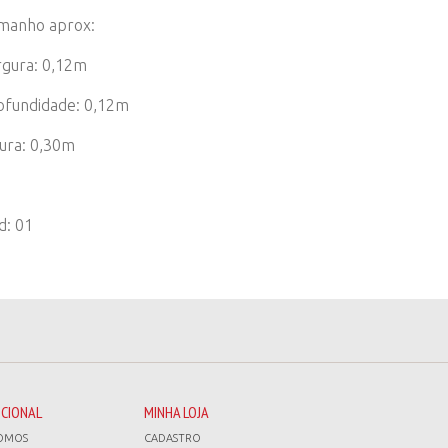
manho aprox:
rgura: 0,12m
ofundidade: 0,12m
tura: 0,30m
d: 01
UCIONAL
MINHA LOJA
OMOS
CADASTRO