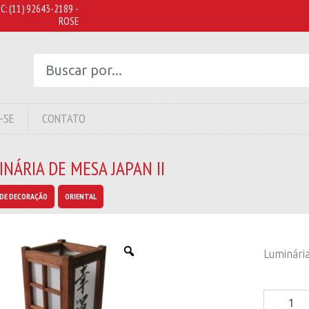
C:
(11) 92643-2189 -
ROSE
-SE
CONTATO
NÁRIA DE MESA JAPAN II
DE DECORAÇÃO
ORIENTAL
Luminária
Luminári