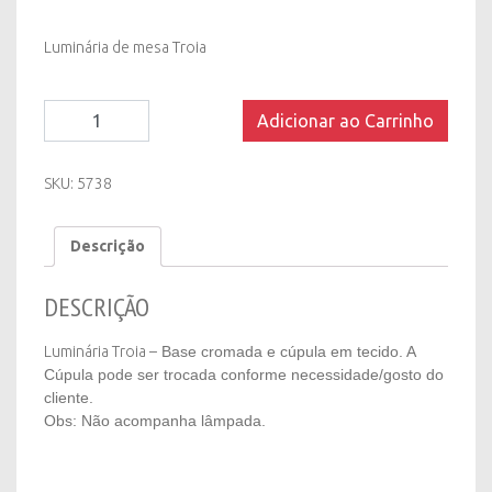
Luminária de mesa Troia
Luminária
Adicionar ao Carrinho
de
Mesa
Troia
SKU:
5738
quantity
Descrição
DESCRIÇÃO
Luminária Troia –
B
ase cromada e cúpula em tecido. A
Cúpula pode ser trocada conforme necessidade/gosto do
cliente.
Obs: Não acompanha lâmpada.