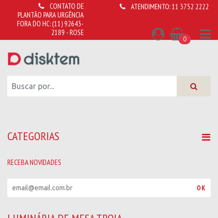
CONTATO DE
ATENDIMENTO:
11 3752 2222
PLANTÃO PARA URGÊNCIA
FORA DO HC:
(11) 92643-
2189 - ROSE
0
CATEGORIAS
RECEBA NOVIDADES
R
OK
e
c
e