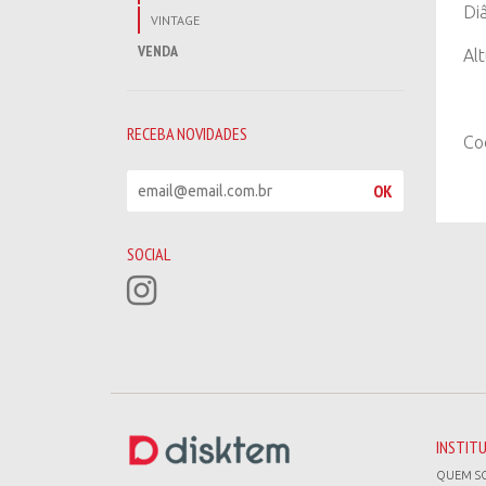
Di
VINTAGE
VENDA
Al
RECEBA NOVIDADES
Co
R
OK
e
c
e
SOCIAL
b
a
n
o
v
i
d
a
d
INSTIT
e
QUEM S
s