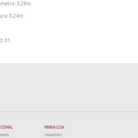
âmetro: 0,28m
tura: 0,24m
d: 01
UCIONAL
MINHA LOJA
OMOS
CADASTRO