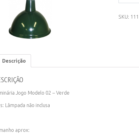
de
Teto/Pe
SKU:
111
Jogo
Modelo
02
-
Verde
quantity
Descrição
ESCRIÇÃO
minária Jogo Modelo 02 – Verde
s: Lâmpada não inclusa
manho aprox: