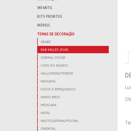
INFANTIL
KITS PRONTOS
MÓVEIS
TEMAS DE DECORAÇÃO
ÁRABE
BAR INGLÊS (PUB)
CINEMA/ OSCAR
COPA DO MUNDO
D
HALLOWEEN/TERROR
INDIGENA
Lu
JOGOS E BRINQUEDOS
MARIO BROS
Ob
MEXICANA
NATAL
NÁUTICA/PRAIA/PISCINA
Ta
ORIENTAL