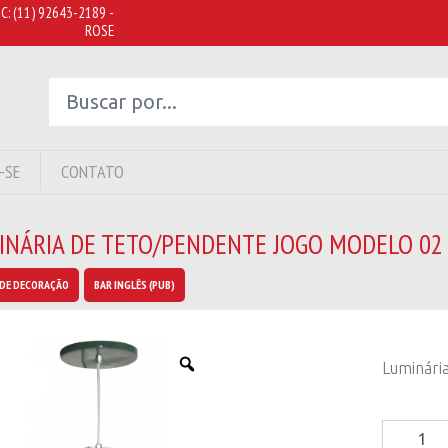
C:
(11) 92643-2189 -
ROSE
-SE
CONTATO
INÁRIA DE TETO/PENDENTE JOGO MODELO 02
DE DECORAÇÃO
BAR INGLÊS (PUB)
Luminári
Luminári