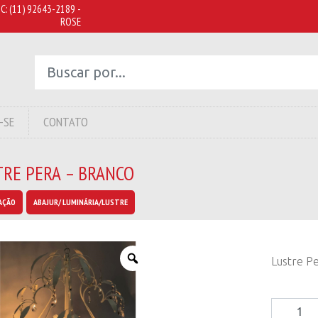
C:
(11) 92643-2189 -
ROSE
-SE
CONTATO
TRE PERA – BRANCO
AÇÃO
ABAJUR/ LUMINÁRIA/LUSTRE
Lustre P
Lustre