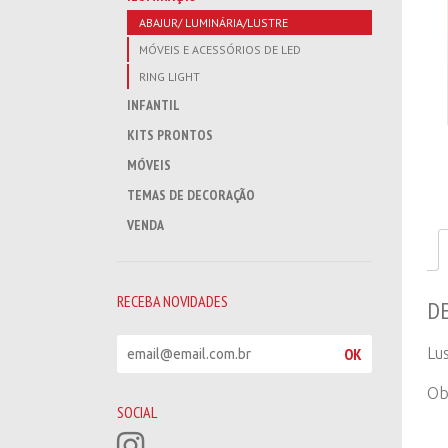
ABAJUR/ LUMINÁRIA/LUSTRE
MÓVEIS E ACESSÓRIOS DE LED
RING LIGHT
INFANTIL
KITS PRONTOS
MÓVEIS
TEMAS DE DECORAÇÃO
VENDA
RECEBA NOVIDADES
D
R
OK
Lu
e
c
Ob
e
SOCIAL
b
a