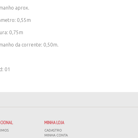
manho aprox.
âmetro: 0,55m
tura: 0,75m
manho da corrente: 0,50m.
d: 01
UCIONAL
MINHA LOJA
OMOS
CADASTRO
MINHA CONTA