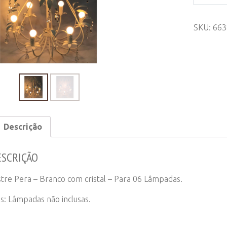
Pera
-
SKU:
663
Branco
quantity
Descrição
ESCRIÇÃO
stre Pera – Branco com cristal – Para 06 Lâmpadas.
s: Lâmpadas não inclusas.