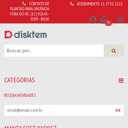
CONTATO DE
ATENDIMENTO:
11 3752 2222
PLANTÃO PARA URGÊNCIA
FORA DO HC:
(11) 92643-
2189 - ROSE
0
CATEGORIAS
RECEBA NOVIDADES
R
OK
e
c
e