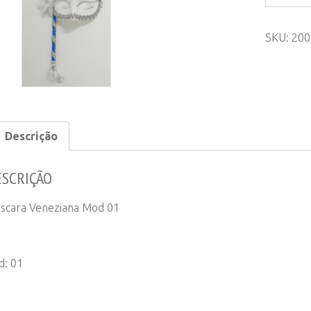
Venezian
Mod
SKU:
200
01
quantity
Descrição
ESCRIÇÃO
scara Veneziana Mod 01
d: 01