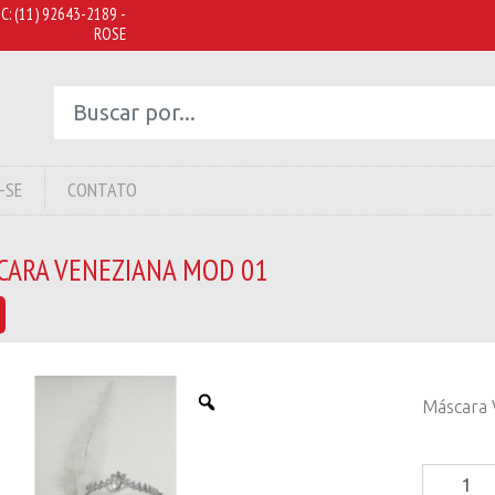
C:
(11) 92643-2189 -
ROSE
-SE
CONTATO
CARA VENEZIANA MOD 01
Máscara 
Máscara