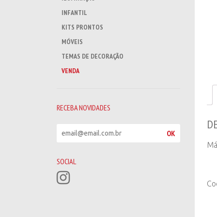
INFANTIL
KITS PRONTOS
MÓVEIS
TEMAS DE DECORAÇÃO
VENDA
RECEBA NOVIDADES
D
R
OK
e
Má
c
e
SOCIAL
b
a
Co
n
o
v
i