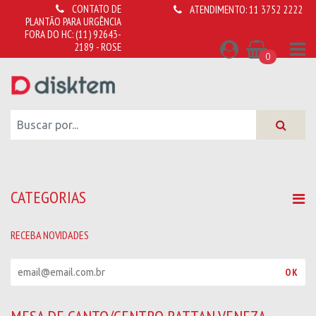
CONTATO DE
ATENDIMENTO:
11 3752 2222
PLANTÃO PARA URGÊNCIA
FORA DO HC:
(11) 92643-
2189 - ROSE
0
CATEGORIAS
RECEBA NOVIDADES
R
OK
e
c
e