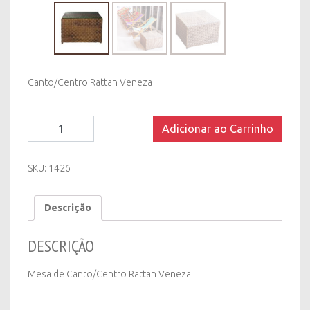
Canto/Centro Rattan Veneza
Mesa
Adicionar ao Carrinho
de
Canto/Centro
Rattan
SKU:
1426
Veneza
quantity
Descrição
DESCRIÇÃO
Mesa de Canto/Centro Rattan Veneza