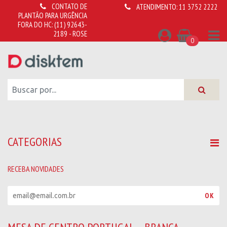
CONTATO DE
ATENDIMENTO:
11 3752 2222
PLANTÃO PARA URGÊNCIA
FORA DO HC:
(11) 92643-
2189 - ROSE
0
CATEGORIAS
RECEBA NOVIDADES
R
OK
e
c
e