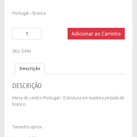
Portugal – Branca
Mesa
Adicionar ao Carrinho
de
Centro
Portugal
SKU:
5486
-
Branca
Descrição
quantity
DESCRIÇÃO
Mesa de centro Portugal – Estrutura em madeira pintada de
branco.
Tamanho aprox: