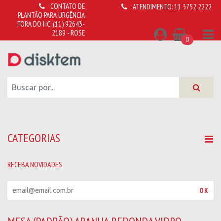
CONTATO DE
ATENDIMENTO:
11 3752 2222
PLANTÃO PARA URGÊNCIA
FORA DO HC:
(11) 92643-
2189 - ROSE
0
CATEGORIAS
RECEBA NOVIDADES
R
OK
e
c
e