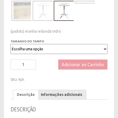
(padrão) Aranha redonda Vidro
TAMANHO DO TAMPO
Mesa
Adicionar ao Carrinho
(padrão)
Aranha
Redonda
SKU:
N/A
Vidro
quantity
Descrição
Informações adicionais
DESCRIÇÃO