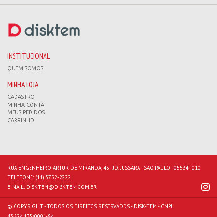
INSTITUCIONAL
QUEM SOMOS
MINHA LOJA
CADASTRO
MINHA CONTA
MEUS PEDIDOS
CARRINHO
RUA ENGENHEIRO ARTUR DE MIRANDA, 48 - JD. JUSSARA - SÃO PAULO - 05534–010
TELEFONE:
(11) 3752-2222
E-MAIL:
DISKTEM@DISKTEM.COM.BR
© COPYRIGHT - TODOS OS DIREITOS RESERVADOS - DISK-TEM - CNPJ
43.824.135/0001-84