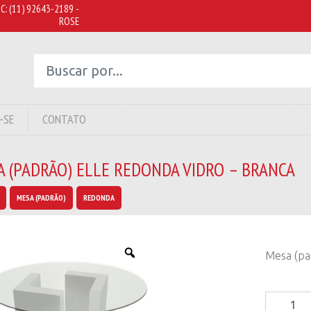
C:
(11) 92643-2189 -
ROSE
-SE
CONTATO
 (PADRÃO) ELLE REDONDA VIDRO – BRANCA
MESA (PADRÃO)
REDONDA
Mesa (pa
Mesa