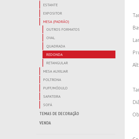
ESTANTE
EXPOSITOR
Ta
MESA (PADRÃO)
Ba
OUTROS FORMATOS
OVAL
La
QUADRADA
Pr
REDONDA
RETANGULAR
Al
MESA AUXILIAR
POLTRONA
PUFF/MÓDULO
Ta
SAPATEIRA
Di
SOFÁ
TEMAS DE DECORAÇÃO
Ob
VENDA