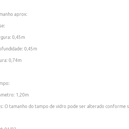
manho aprox:
se:
rgura: 0,45m
ofundidade: 0,45m
tura: 0,74m
mpo:
âmetro: 1,20m
s: O tamanho do tampo de vidro pode ser alterado conforme so