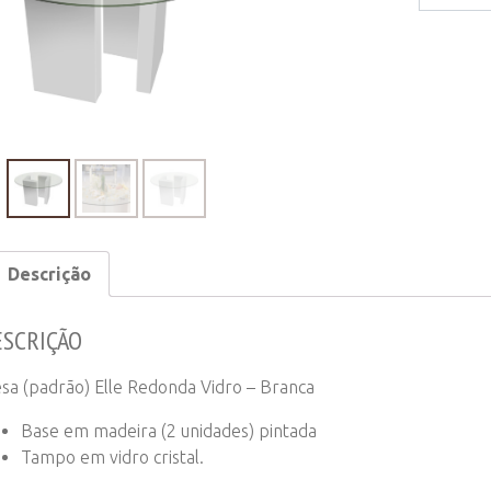
(padrão)
Elle
Redonda
Vidro
-
Branca
quantity
Descrição
ESCRIÇÃO
sa (padrão) Elle Redonda Vidro – Branca
Base em madeira (2 unidades) pintada
Tampo em vidro cristal.