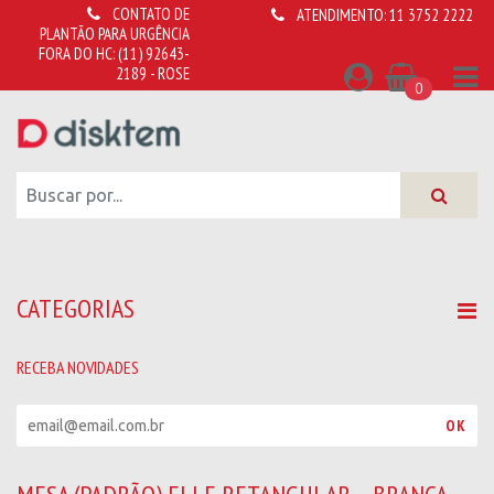
CONTATO DE
ATENDIMENTO:
11 3752 2222
PLANTÃO PARA URGÊNCIA
FORA DO HC:
(11) 92643-
2189 - ROSE
0
CATEGORIAS
RECEBA NOVIDADES
R
OK
e
c
e