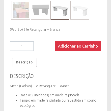
(Padrão) Elle Retangular – Branca
Mesa
Adicionar ao Carrinho
(Padrão)
Elle
Retangular
Descrição
-
Branca
DESCRIÇÃO
quantity
Mesa (Padrão) Elle Retangular – Branca
Base (02 unidades) em madeira pintada
Tampo em madeira pintada ou revestida em couro
ecológico