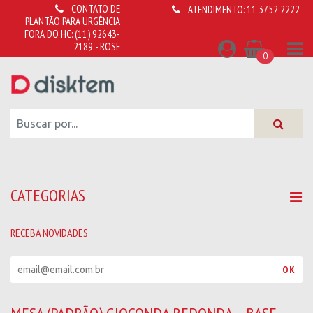
CONTATO DE
ATENDIMENTO:
11 3752 2222
PLANTÃO PARA URGÊNCIA
FORA DO HC:
(11) 92643-
2189 - ROSE
0
CATEGORIAS
RECEBA NOVIDADES
R
OK
e
c
e