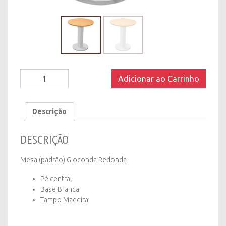
Mesa
Adicionar ao Carrinho
(padrão)
Gioconda
Redonda
Descrição
-
Base
DESCRIÇÃO
Branca
quantity
Mesa (padrão) Gioconda Redonda
Pé central
Base Branca
Tampo Madeira