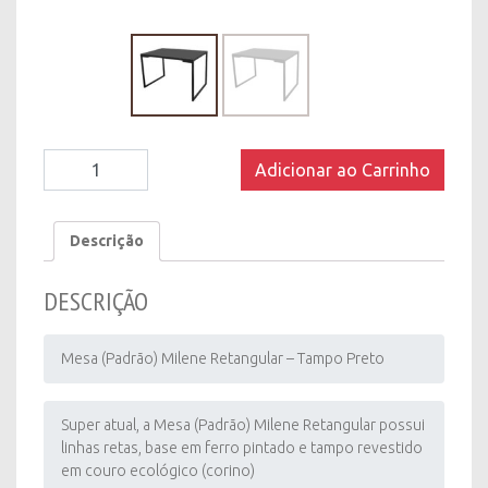
Mesa
Adicionar ao Carrinho
(Padrão)
Milene
Retangular
Descrição
-
Tampo
DESCRIÇÃO
Preto
quantity
Mesa (Padrão) Milene Retangular – Tampo Preto
Super atual, a Mesa (Padrão) Milene Retangular possui
linhas retas, base em ferro pintado e tampo revestido
em couro ecológico (corino)