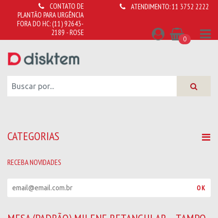
CONTATO DE
ATENDIMENTO:
11 3752 2222
PLANTÃO PARA URGÊNCIA
FORA DO HC:
(11) 92643-
2189 - ROSE
0
CATEGORIAS
RECEBA NOVIDADES
R
OK
e
c
e