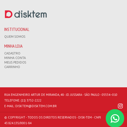
INSTITUCIONAL
QUEM SOMOS
MINHA LOJA
CADASTRO
MINHA CONTA
MEUS PEDIDOS
CARRINHO
RUA ENGENHEIRO ARTUR DE MIRANDA, 48 - JD. JUSSARA - SÃO PAULO - 05534–010
TELEFONE:
(11) 3752-2222
E-MAIL:
DISKTEM@DISKTEM.COM.BR
© COPYRIGHT - TODOS OS DIREITOS RESERVADOS - DISK-TEM - CNPJ
43.824.135/0001-84