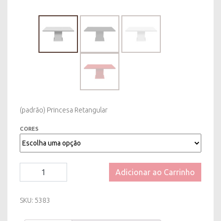
(padrão) Princesa Retangular
CORES
Mesa
Adicionar ao Carrinho
(padrão)
Princesa
Retangular
SKU:
5383
-
Diversas