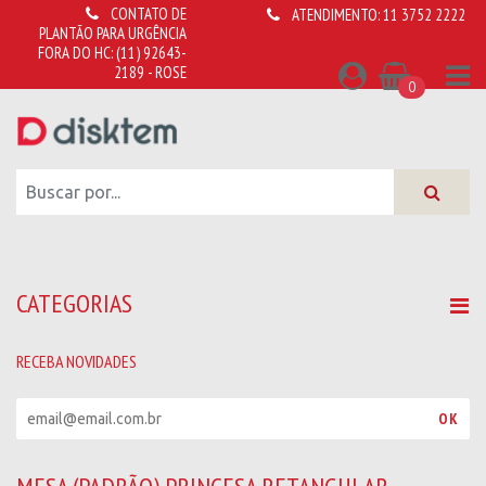
CONTATO DE
ATENDIMENTO:
11 3752 2222
PLANTÃO PARA URGÊNCIA
FORA DO HC:
(11) 92643-
2189 - ROSE
0
CATEGORIAS
RECEBA NOVIDADES
R
OK
e
c
e