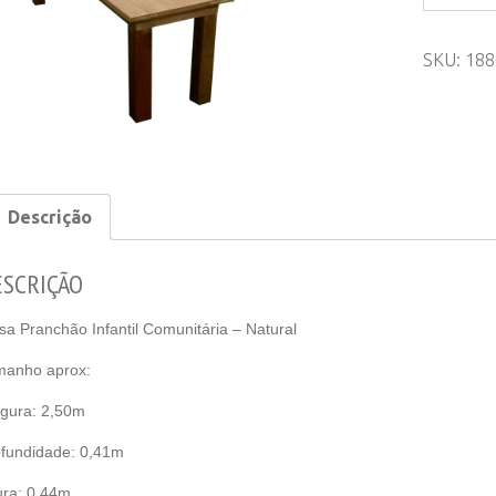
Pranchão
Infantil
SKU:
188
Coletiva
(comunitá
-
Natural
quantity
Descrição
ESCRIÇÃO
a Pranchão Infantil Comunitária – Natural
manho aprox:
gura: 2,50m
fundidade: 0,41m
ura: 0,44m