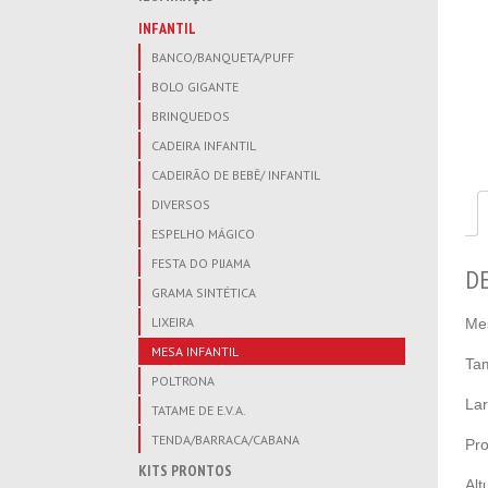
INFANTIL
BANCO/BANQUETA/PUFF
BOLO GIGANTE
BRINQUEDOS
CADEIRA INFANTIL
CADEIRÃO DE BEBÊ/ INFANTIL
DIVERSOS
ESPELHO MÁGICO
FESTA DO PIJAMA
D
GRAMA SINTÉTICA
LIXEIRA
Mes
MESA INFANTIL
Ta
POLTRONA
Lar
TATAME DE E.V.A.
TENDA/BARRACA/CABANA
Pro
KITS PRONTOS
Alt