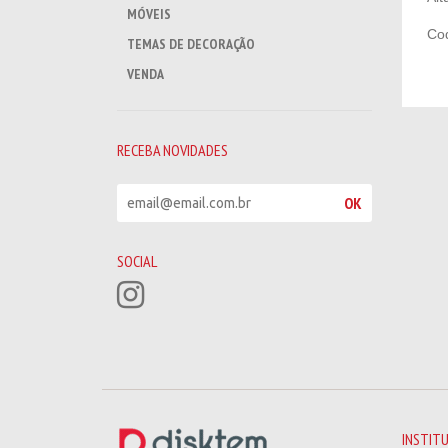
MÓVEIS
Cod
TEMAS DE DECORAÇÃO
VENDA
RECEBA NOVIDADES
R
OK
e
c
e
SOCIAL
b
a
n
o
v
i
d
a
d
INSTIT